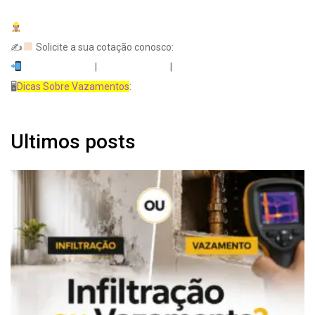
BH Vazamentos
✍
Solicite a sua cotação conosco:
(31) 3046-8174
|
(31) 3142-0813
|
(31) 99800-0813
🖥
Dicas Sobre Vazamentos
:
www.bhvazamentos.com.br
Ultimos posts