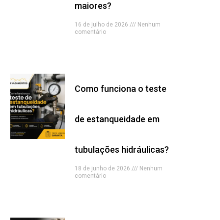
maiores?
16 de julho de 2026
Nenhum
comentário
Read More »
Como funciona o teste
de estanqueidade em
tubulações hidráulicas?
18 de junho de 2026
Nenhum
comentário
Read More »