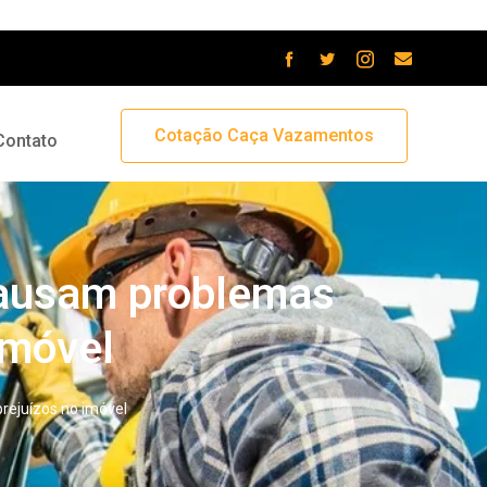
Cotação Caça Vazamentos
Contato
causam problemas
imóvel
rejuízos no imóvel