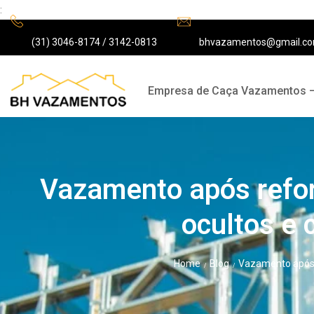
:
(31) 3046-8174 / 3142-0813
bhvazamentos@gmail.c
Empresa de Caça Vazamentos 
Vazamento após refo
ocultos e 
Home
Blog
Vazamento após 
/
/