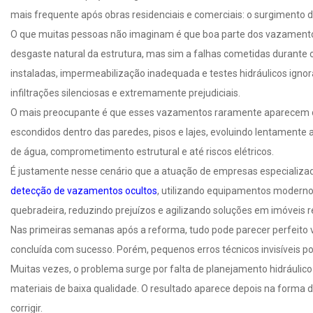
mais frequente após obras residenciais e comerciais: o surgimento 
O que muitas pessoas não imaginam é que boa parte dos vazamento
desgaste natural da estrutura, mas sim a falhas cometidas durante
instaladas, impermeabilização inadequada e testes hidráulicos ign
infiltrações silenciosas e extremamente prejudiciais.
O mais preocupante é que esses vazamentos raramente aparecem 
escondidos dentro das paredes, pisos e lajes, evoluindo lentamente
de água, comprometimento estrutural e até riscos elétricos.
É justamente nesse cenário que a atuação de empresas especializa
detecção de vazamentos ocultos
, utilizando equipamentos modernos
quebradeira, reduzindo prejuízos e agilizando soluções em imóveis res
Nas primeiras semanas após a reforma, tudo pode parecer perfeito
concluída com sucesso. Porém, pequenos erros técnicos invisíveis p
Muitas vezes, o problema surge por falta de planejamento hidrául
materiais de baixa qualidade. O resultado aparece depois na forma de
corrigir.