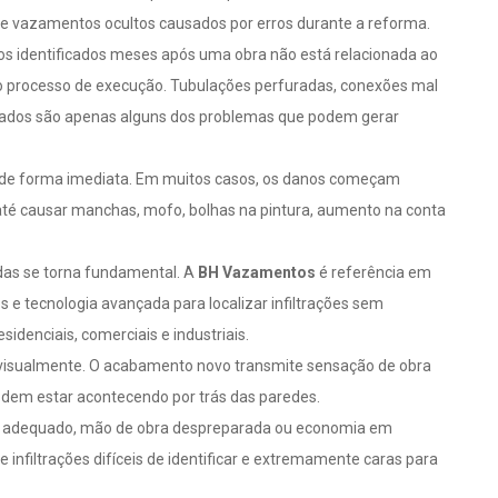
de vazamentos ocultos causados por erros durante a reforma.
s identificados meses após uma obra não está relacionada ao
 o processo de execução. Tubulações perfuradas, conexões mal
orados são apenas alguns dos problemas que podem gerar
de forma imediata. Em muitos casos, os danos começam
 até causar manchas, mofo, bolhas na pintura, aumento na conta
das se torna fundamental. A
BH Vazamentos
é referência em
 e tecnologia avançada para localizar infiltrações sem
idenciais, comerciais e industriais.
 visualmente. O acabamento novo transmite sensação de obra
odem estar acontecendo por trás das paredes.
ico adequado, mão de obra despreparada ou economia em
 infiltrações difíceis de identificar e extremamente caras para