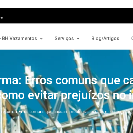
om
– BH Vazamentos
Serviços
Blog/Artigos
rma: Erros comuns que 
como evitar prejuízos no 
reforma: Erros comuns que causam problemas ocultos e como evitar p