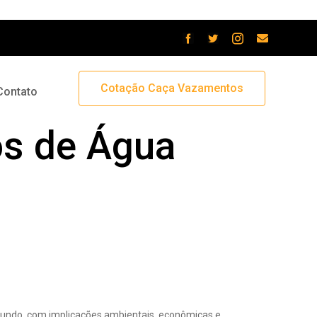
Cotação Caça Vazamentos
Contato
os de Água
 Funciona e Por
mundo, com implicações ambientais, econômicas e