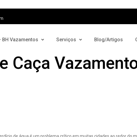
om
– BH Vazamentos
Serviços
Blog/Artigos
de Caça Vazament
azamentos de Água: Como
rdício de água é um problema crítico em muitas cidades ao redor do 