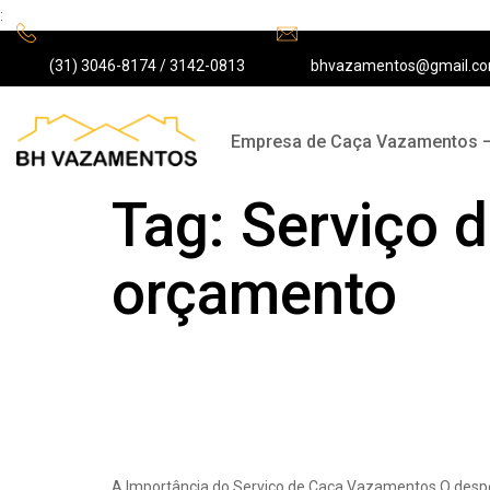
:
(31) 3046-8174 / 3142-0813
bhvazamentos@gmail.c
Empresa de Caça Vazamentos 
Tag:
Serviço 
orçamento
Serviço de Caça V
Que Contratar?
A Importância do Serviço de Caça Vazamentos O despe