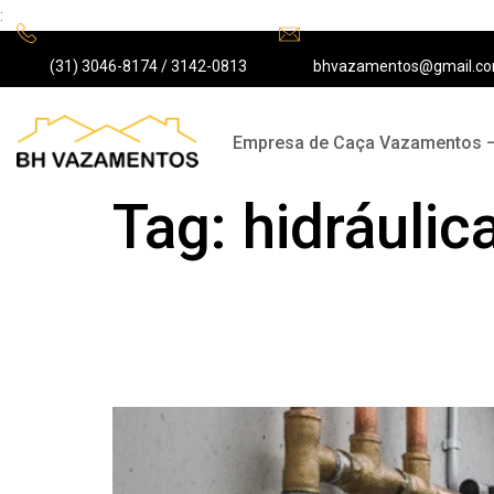
:
(31) 3046-8174 / 3142-0813
bhvazamentos@gmail.c
Empresa de Caça Vazamentos 
Tag:
hidráulic
Manutenção preven
encanamento