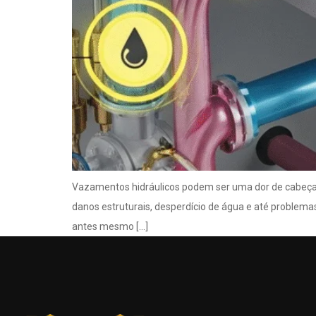
Vazamentos hidráulicos podem ser uma dor de cabeça pa
danos estruturais, desperdício de água e até problema
antes mesmo […]