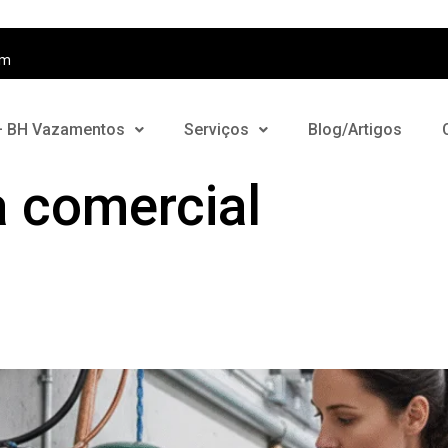
om
– BH Vazamentos
Serviços
Blog/Artigos
a comercial
tiva: economize água e e