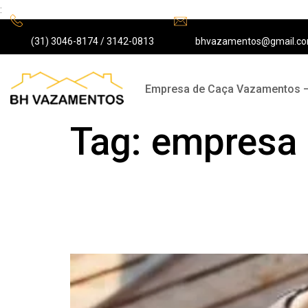
:
(31) 3046-8174 / 3142-0813
bhvazamentos@gmail.c
Empresa de Caça Vazamentos 
Tag:
empresa d
Qual a importância 
e empresas?