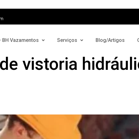
om
– BH Vazamentos
Serviços
Blog/Artigos
e vistoria hidrául
da vistoria hidráulica per