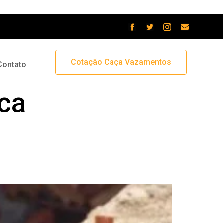
Cotação Caça Vazamentos
Contato
ica
iódica em edifícios