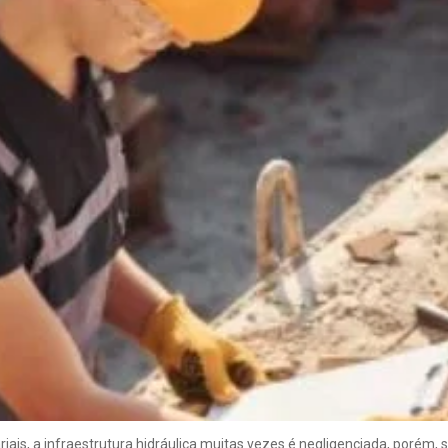
riais, a infraestrutura hidráulica muitas vezes é negligenciada, porém,