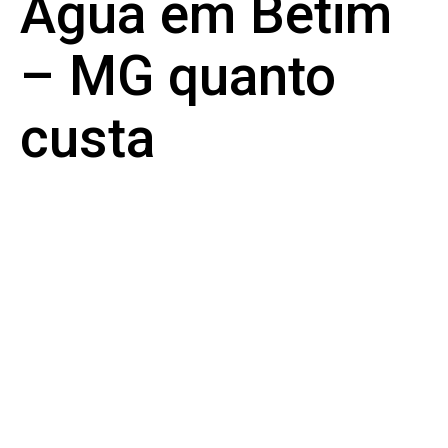
Água em Betim
– MG quanto
custa
Empresa de Caça
Vazamentos de Água
em Betim – MG:
Tecnologia, Precisão e
Economia para