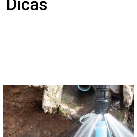
Dicas
BH Vazamentos –
Empresa Caça
Vazamentos em BH e
Região!