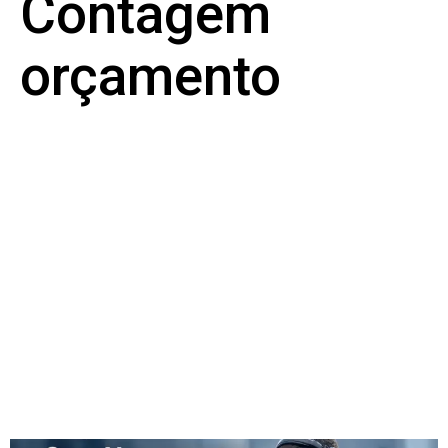
Contagem
orçamento
Empresa de Caça
Vazamentos de Água
em Contagem – MG:
Tecnologia, Precisão e
Economia com a BH
Vazamentos