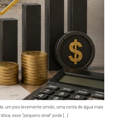
de, um piso levemente úmido, uma conta de água mais
tica, esse “pequeno sinal” pode […]
e causam