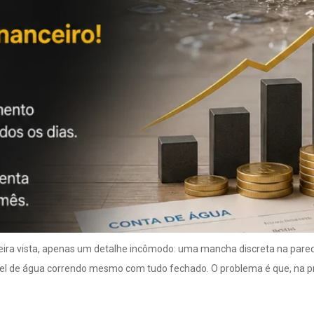
ira vista, apenas um detalhe incômodo: uma mancha discreta na pare
el de água correndo mesmo com tudo fechado. O problema é que, na prá
forma: Erros comuns qu