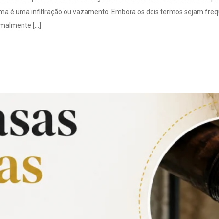
ema é uma infiltração ou vazamento. Embora os dois termos sejam fre
rmalmente […]
as antigas: Por que são 
 maiores?