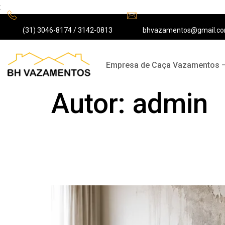
:
(31) 3046-8174 / 3142-0813
bhvazamentos@gmail.c
Empresa de Caça Vazamentos 
Autor:
admin
Infiltração ou Vaz
evite danos ao imó