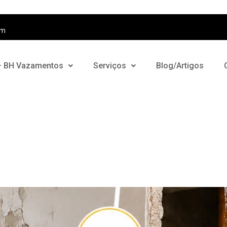
om
– BH Vazamentos
Serviços
Blog/Artigos
amento? Saiba diferenciar
vel